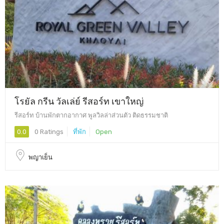
โรยัล กรีน วัลเล่ย์ รีสอร์ท เขาใหญ่
รีสอร์ท บ้านพักตากอากาศ พูลวิลล่าส่วนตัว ติดธรรมชาติ
0.0
0 Ratings
ที่พัก
Open
พญาเย็น