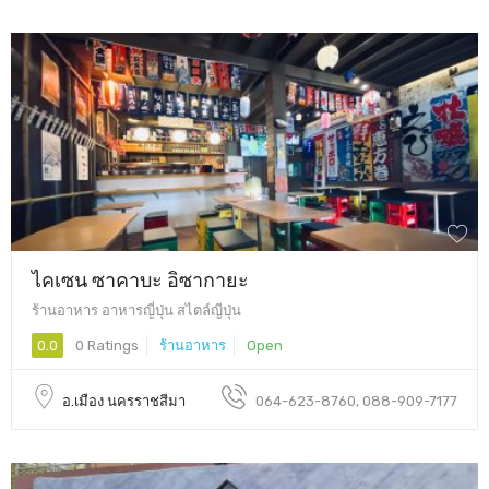
ไคเซน ซาคาบะ อิซากายะ
ร้านอาหาร อาหารญี่ปุ่น สไตล์ญีปุ่น
0.0
0 Ratings
ร้านอาหาร
Open
อ.เมือง นครราชสีมา
064-623-8760, 088-909-7177