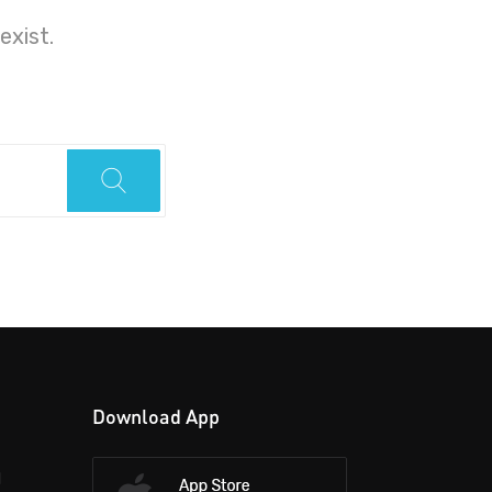
exist.
Download App
d