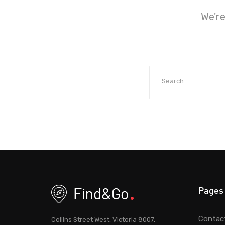
We're
Pages
Contac
Collins Street West, Victoria 8007,