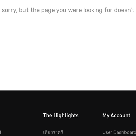
 sorry, but the page you were looking for doesn't 
The Highlights
My Account
t
เที่ยวราตรี
User Dashboar