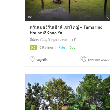
ทรัมเมอร์รินเฮ้าส์ เขาใหญ่ – Tamarind
House @Khao Yai
ที่พักเขาใหญ่ วิวภูเขา บรรยากาศดี
0.0
0 Ratings
ที่พัก
Open
พญาเย็น
099 108 4645