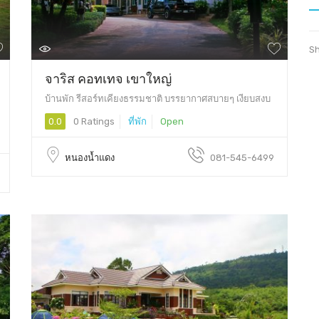
Sh
จาริส คอทเทจ เขาใหญ่
บ้านพัก รีสอร์ทเคียงธรรมชาติ บรรยากาศสบายๆ เงียบสงบ
0.0
0 Ratings
ที่พัก
Open
หนองน้ำแดง
081-545-6499