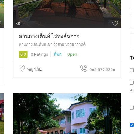
ลานกางเต็นท์ ไร่หงส์ฉกาจ
ลานกางเต็นท์บนเขา วิวสวย บรรยากาศดี
0.0
0 Ratings
ที่พัก
Open
T
พญาเย็น
062 879 3256
ชั