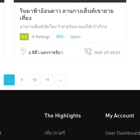
ริมผาฟ้าอ้อนดาว ลานกางเต็นท์เขายาย
เที่ยง
ลานกางเต็นท์เปิดใหม่ วิวสวยริมผามองได้กว้างไกล
0.0
0 Ratings
ที่พัก
Open
อ.สีคิ้ว นครราชสีมา
088 211 5829
...
9
10
11
→
The Highlights
My Account
t
เที่ยวราตรี
User Dashboar