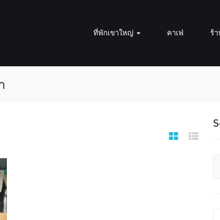
ที่พักเขาใหญ่
คาเฟ่
ร้
า
S