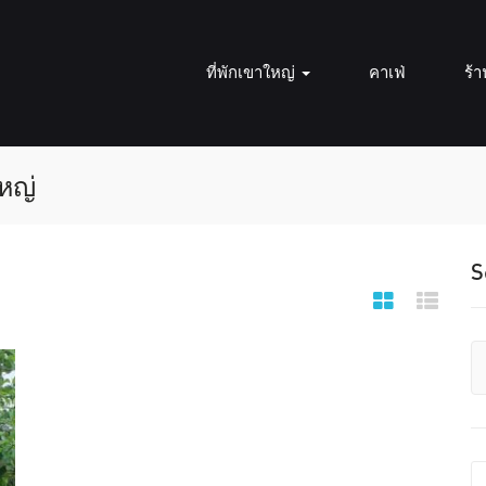
ที่พักเขาใหญ่
คาเฟ่
ร้
หญ่
S