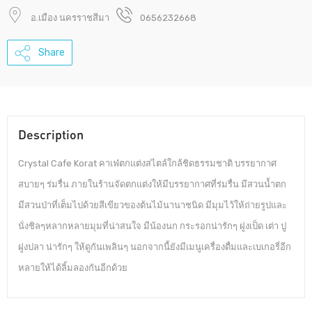
อ.เมือง นครราชสีมา
0656232668
Share
Description
Crystal Cafe Korat คาเฟ่ตกแต่งสไตล์ใกล้ชิดธรรมชาติ บรรยากาศ
สบายๆ ร่มรื่น ภายในร้านจัดตกแต่งให้มีบรรยากาศที่ร่มรื่น มีสวนน้ำตก
มีสวนป่าที่เต็มไปด้วยสีเขียวของต้นไม้นานาชนิด มีมุมไว้ให้ถ่ายรูปและ
นั่งชิลๆหลากหลายมุมที่น่าสนใจ มีน้องนก กระรอกน่ารักๆ ฝูงเป็ด เต่า ปู
ฝูงปลา น่ารักๆ ให้ดูกันเพลินๆ นอกจากนี้ยังมีเมนูเครื่องดื่มและเบเกอรี่อีก
หลายให้ได้ลิ้มลองกันอีกด้วย