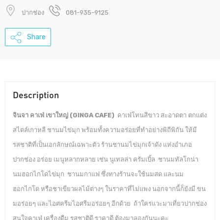
ปากช่อง
081-935-9125
Share
Description
จินจา คาเฟ่ เขาใหญ่ (GINGA CAFE)
คาเฟ่โทนสีขาว สะอาดตา ตกแต่ง
สไตล์เกาหลี ชานมไข่มุก พร้อมทั้งความอร่อยที่ทำอย่างพิถีพิถัน ให้มี
รสชาติที่เป็นเอกลักษณ์เฉพาะตัว ร้านชานมไข่มุกเจ้าดัง แห่งอำเภอ
ปากช่อง อร่อย เมนูหลากหลาย เช่น นูเทลล่า ครัมเบิ้ล ชานมทัลโกน่า
นมฮอกไกโดไข่มุก ชานมกาแฟ ซึ่งทางร้านจะใช้นมสด และนม
ฮอกไกโด หรือชาเขียวผลไม้ต่างๆ ในราคาที่ไม่แพง นอกจากนี้ก็ยังมี ขน
มอร่อยๆ และไอศครีมไอศรีมอร่อยๆ อีกด้วย ถ้าใครแวะมาเที่ยวปากช่อง
สนใจคาเฟ่ เครื่องดืม รสชาติดี ราคาดี ต้องมาลองกันนะคะ