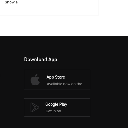
Show all
Download App
d