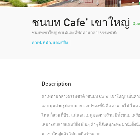
ชนบท Cafe’ เขาใหญ่
Op
ชนบทเขาใหญ่ คาเฟ่และที่พักท่ามกลางธรรมชาติ
คาเฟ่
,
ที่พัก
,
แคมป์ปิ้ง
Description
คาเฟ่ท่ามกลางธรรมชาติ “ชนบท Cafe’ เขาใหญ่” เป็นคาเฟ
และ มุมถ่ายรูปมากมาย จุดเก๋ของที่นี่ คือ สะพานไม้ ไ
ไหน ก็สวย ก็ป๊วะ แน่นอน เมนูของทางร้าน มีทั้งขนม เครื่อ
เหมาะกับสายแคมป์ปิ้ง เย็นๆ ค่ำๆ ก็สั่งหมูกะทะ มานั่งปิ้ง
มาเขาใหญ่แล้ว ไม่แวะถือว่าพลาด