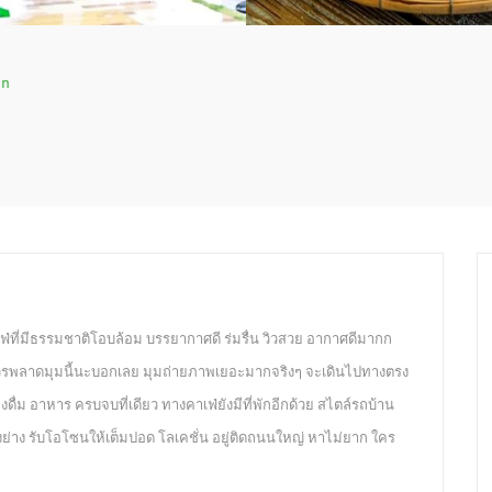
en
่ที่มีธรรมชาติโอบล้อม บรรยากาศดี ร่มรื่น วิวสวย อากาศดีมากก
ม่ควรพลาดมุมนี้นะบอกเลย มุมถ่ายภาพเยอะมากจริงๆ จะเดินไปทางตรง
งดื่ม อาหาร ครบจบที่เดียว ทางคาเฟ่ยังมีที่พักอีกด้วย สไตล์รถบ้าน
นั่งย่าง รับโอโซนให้เต็มปอด โลเคชั่น อยู่ติดถนนใหญ่ หาไม่ยาก ใคร