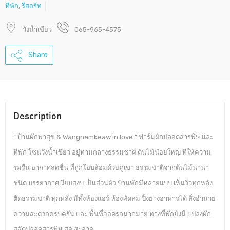
ที่พัก
,
รีสอร์ท
วังน้ำเขียว
065-965-4575
Share
Description
” บ้านผักพาสุข & Wangnamkeaw in love ” ฟาร์มผักปลอดสารพิษ และ
ที่พัก โซนวังน้ำเขียว อยู่ท่ามกลางธรรมชาติ ต้นไม้น้อยใหญ่ ที่ให้ความ
ร่มรื่น อากาศสดชื่น ที่ถูกโอบล้อมด้วยภูเขา ธรรมชาติจากต้นไม้นานา
ชนิด บรรยากาศเงียบสงบ เป็นส่วนตัว บ้านพักมีหลายแบบ เห็นวิวทุกหลัง
ติดธรรมชาติ ทุกหลัง มีทั้งห้องแอร์ ห้องพัดลม ปิ้งย่างอาหารได้ สิ่งอำนวย
ความสะดวกครบครัน และ พื้นที่จอดรถมากมาย ทางที่พักยังมี แปลงผัก
สลัดปลอดสารพิษ สด สะอาด