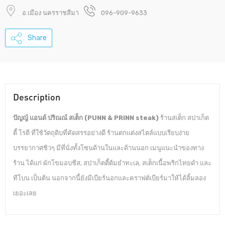
อ.เมือง นครราชสีมา
096-909-9633
Share
Description
ปัญญ์ แอนด์ ปริณณ์ สเต็ก (PUNN & PRINN steak)
ร้านสเต็ก สปาเก็ต
ตี้ โรตี ที่ใช้วัตถุดิบที่คัดสรรอย่างดี ร้านตกแต่งสไตล์แบบเรียบง่าย
บรรยากาศชิวๆ มีที่นั่งทั้งโซนด้านในและด้านนอก เมนูแนะนำของทาง
ร้าน ได้แก่ ผักโขมอบชีส, สปาเก็ตตี้ต้มยำทะเล, สเต็กเนื้อพริกไทยดำ และ
ทีโบน เป็นต้น นอกจากนี้ยังมีเบียร์นอกและคราฟต์เบียร์มาให้ได้ลิ้มลอง
เยอะเลย