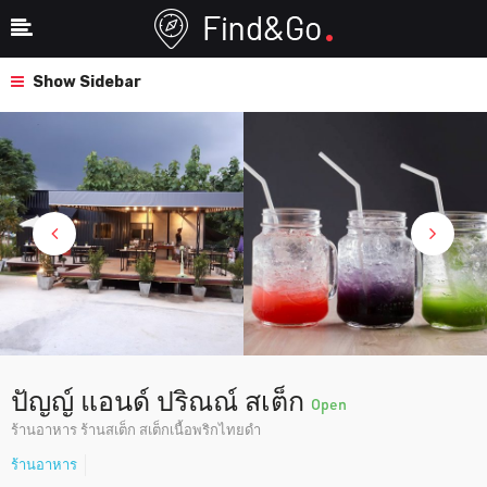
Show Sidebar
ปัญญ์ แอนด์ ปริณณ์ สเต็ก
Open
ร้านอาหาร ร้านสเต็ก สเต็กเนื้อพริกไทยดำ
ร้านอาหาร