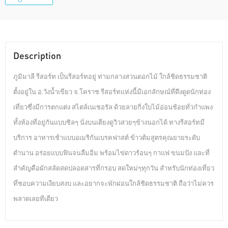
Description
ภูมิมาลี รีสอร์ท เป็นรีสอร์ทอยู่ ท่ามกลางสวนดอกไม้ ใกล้ชิดธรรมชาติ
ตั้งอยู่ใน อ.วังน้ำเขียว จ.โคราช รีสอร์ทแห่งนี้มีเอกลักษณ์ที่ดึงดูดนักท่อง
เที่ยวซึ่งมีการตกแต่ง สไตล์เนเชอรัล ด้วยลายกิ่งใบไม้อ่อนช้อยทั่วกำแพง
ทั้งห้องที่อยู่กันแบบชิลๆ นั่งบนเตียงดูวิวสวยๆข้างนอกได้ ทางรีสอร์ทมี
บริการ อาหารเช้าแบบอเมริกันเบรคฟาสต์ ข้าวต้มสูตรคุณยายระดับ
ตำนาน อร่อยแบบฟินจนลืมอิ่ม พร้อมไข่ดาวร้อนๆ กาแฟ ขนมปัง และที่
สำคัญคือผักสลัดสดปลอดสารที่กรอบ สดใหม่ๆทุกวัน สำหรับนักท่องเที่ยว
ที่ชอบความเงียบสงบ และอยากจะพักผ่อนใกล้ชิดธรรมชาติ ถือว่าไม่ควร
พลาดเลยทีเดียว