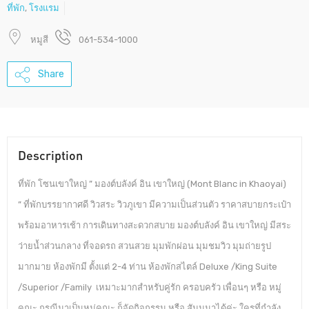
ที่พัก
,
โรงแรม
หมูสี
061-534-1000
Share
Description
ที่พัก โซนเขาใหญ่ ” มองต์บลังค์ อิน เขาใหญ่ (Mont Blanc in Khaoyai)
” ที่พักบรรยากาศดี วิวสระ วิวภูเขา มีความเป็นส่วนตัว ราคาสบายกระเป๋า
พร้อมอาหารเช้า การเดินทางสะดวกสบาย มองต์บลังค์ อิน เขาใหญ่ มีสระ
ว่ายน้ำส่วนกลาง ที่จอดรถ สวนสวย มุมพักผ่อน มุมชมวิว มุมถ่ายรูป
มากมาย ห้องพักมี ตั้งแต่ 2-4 ท่าน ห้องพักสไตล์ Deluxe /King Suite
/Superior /Family เหมาะมากสำหรับคู่รัก ครอบครัว เพื่อนๆ หรือ หมู่
คณะ กรณีมาเป็นหมู่คณะ ก็จัดกิจกรรม หรือ สัมมนาได้ค่ะ ใครที่กำลัง