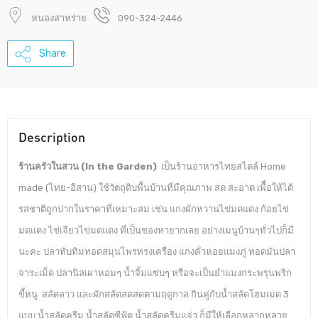
หนองสาหร่าย
090-324-2446
Share
Description
ร้านครัวในสวน (In the Garden)
เป็นร้านอาหารไทยสไตล์ Home
made (ไทย-อีสาน) ใช้วัตถุดิบพื้นบ้านที่มีคุณภาพ สด สะอาด เพืื่อให้ได้
รสชาติถูกปากในราคาที่เหมาะสม เช่น แกงผักหวานไข่มดแดง ก้อยไข่
มดแดง ไข่เจียวไข่มดแดง ที่เป็นของหายากเลย อย่างเมนูบ้านๆทั่วไปก็มี
นะคะ ปลาทับทิมทอดสมุนไพรทรงเครื่อง แกงคั่วหอยแมงภู่ ทอดมันปลา
จาระเม็ด ปลานิลเผาหอมๆ น้ำจิ้มแซ่บๆ หรือจะเป็นยำแมงกระพรุนพริก
ขี้หนู สลัดลาว และผักสลัดสดสดตามฤดูกาล กินคู่กับน้ำสลัดโฮมเมด 3
แบบ น้ำสลัดครีม น้ำสลัดซีฟู้ด น้ำสลัดครีมแจ่ว ก็มีให้เลือกหลากหลาย