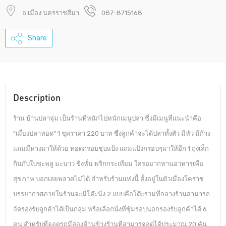
อ.เมือง นครราชสีมา
087-8715168
Share
Description
ร้าน บ้านปลาจุ่ม เป็นร้านที่หนักไปหนักเมนูปลา ซึ่งมีเมนูที่แนะนำคือ
“เมี่ยงปลาทอด” 1 ชุดราคา 220 บาท ซึ่งลูกค้าจะได้ปลาทั้งตัว มีหัว มีก้าง
แถมมีหางมาให้ด้วย ทอดกรอบชุบแป้ง แถมแป้งกรอบๆมาให้อีก 1 ถุงเล็ก
กินกับใบชะพลู มะนาว ขิงหั่น พริกกระเทียม ใครอยากทานอาหารเพื่อ
สุขภาพ บอกเลยพลาดไม่ได้ สำหรับร้านแห่งนี้ ตั้งอยู่ในตัวเมืองโคราช
บรรยากาศภายในร้านจะมีโต๊ะนั่ง 2 แบบคือโต๊ะรวมที่กลางร้านสามารถ
จัดรองรับลูกค้าได้เป็นกลุ่ม หรือเลือกนั่งที่ซุ้มรอบนอกรองรับลูกค้าได้ 6
คน สำหรับที่จอดรถมีสองด้านข้างร้านที่สามารจอดได้ประมาณ 20 คัน