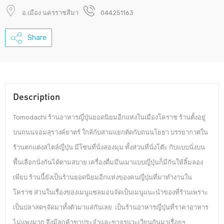
อ.เมือง นครราชสีมา
044251163
Share
Description
Tomodachi ร้านอาหารญี่ปุ่นยอดนิยมอีกแห่งในเมืองโคราช ร้านตั้งอยู่
บนถนนจอมสุรางค์ยาตร์ ใกล้กับสามแยกตัดกับถนนโยธา บรรยากาศใน
ร้านตกแต่งสไตล์ญี่ปุ่น มีโซนที่นั่งสองมุม ทั้งส่วนที่นั่งโต๊ะ กับแบบนั่งบน
พื้นเลือกนั่งกันได้ตามสบาย เครื่องดื่มมึนเมาแบบญี่ปุ่นก็มีกันให้ลิ้มลอง
เพียบ ร้านนี้ยังเป็นร้านยอดนิยมอีกแห่งของคนญี่ปุ่นที่มาทำงานใน
โคราช ส่วนในเรื่องของเมนูแซลมอนจัดเป็นเมนูแนะนำของที่ร้านเพราะ
เป็นปลาสดๆจัดมาทั้งตัวมาแล่กันเลย เป็นร้านอาหารญี่ปุ่นที่ราคาอาหาร
ไม่แพงมาก จึงมีลูกค้าขาประจำและขาจรแวะเวียนกันมาเรื่อยๆ