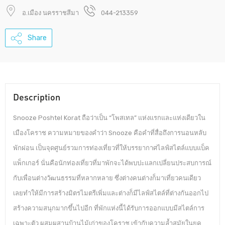
อ.เมือง นครราชสีมา
044-213359
Share
Description
Snooze Poshtel Korat ถือว่าเป็น “โพสเทล” แห่งแรกและแห่งเดียวใน
เมืองโคราช ความหมายของคำว่า Snooze คือคำที่สื่อถึงการนอนหลับ
พักผ่อน เป็นจุดศูนย์รวมการท่องเที่ยวที่ให้บรรยากาศไลฟ์สไตล์แบบแบ็ค
แพ็กเกอร์ นั่นคือนักท่องเที่ยวที่มาพักจะได้พบปะแลกเปลี่ยนประสบการณ์
กับเพื่อนต่างวัฒนธรรมที่หลากหลาย ซึ่งต่างคนต่างก็มาเที่ยวคนเดียว
เลยทำให้มีการสร้างมิตรไมตรีเพิ่มและต่างก็มีไลฟ์สไตล์ที่ต่างกันออกไป
สร้างความสนุกมากขึ้นไปอีก ที่พักแห่งนี้ได้รับการออกแบบมีสไตล์การ
เฉพาะตัว ผสมผสานบ้านไม้เก่าของโคราช เข้ากับความล้ำสมัยในยุค