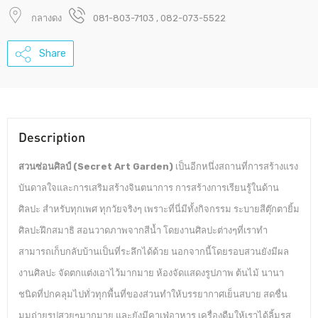
กลางดง
081-803-7103 , 082-073-5522
Share
Description
สวนซ่อนศิลป์ (Secret Art Garden)
เป็นอีกหนึ่งสถานที่การสร้างแรง
บันดาลใจและการเสริมสร้างจินตนาการ การสร้างการเรียนรู้ในด้าน
ศิลปะ สำหรับทุกเพศ ทุกวัยจริงๆ เพราะที่นี่มีทั้งกิจกรรม ระบายสีตุ๊กตายิ้ม
ศิลปะฝึกสมาธิ สอนวาดภาพจากสีน้ำ โดยงานศิลปะต่างๆที่เราทำ
สามารถเก็บกลับบ้านเป็นที่ระลึกได้ด้วย นอกจากนี้โดยรอบสวนยังมีผล
งานศิลปะ จัดตกแต่งเอาไว้มากมาย ห้องจัดแสดงรูปภาพ ต้นไม้ นานา
ชนิดที่ปกคลุมไปทั่วทุกพื้นที่ของส่วนทำให้บรรยากาศเย็นสบาย สดชื่น
มุมถ่ายรูปสวยๆมากมาย และยังมีคาเฟ่อาหาร เครื่องดืมให้เราได้ลิ้มรส