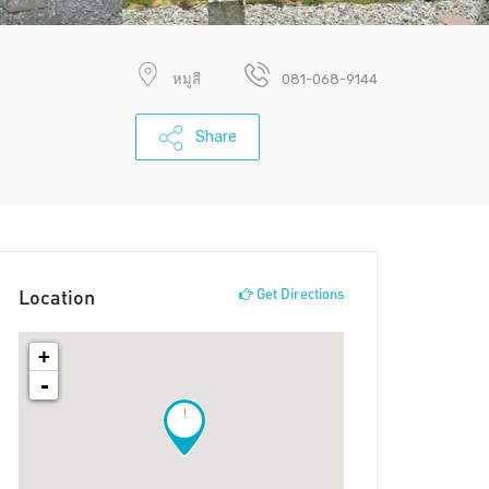
หมูสี
081-068-9144
Share
Location
Get Directions
+
-
!