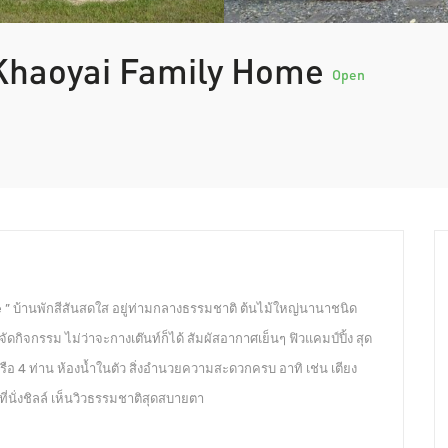
– Khaoyai Family Home
Open
” บ้านพักสีสันสดใส อยู่ท่ามกลางธรรมชาติ ต้นไม้ใหญ่นานาชนิด
 จัดกิจกรรม ไม่ว่าจะกางเต๊นท์ก็ได้ สัมผัสอากาศเย็นๆ ฟิวแคมป์ปิ้ง สุด
 หรือ 4 ท่าน ห้องน้ำในตัว สิ่งอำนวยความสะดวกครบ อาทิ เช่น เตียง
พื้นที่นั่งชิลล์ เห็นวิวธรรมชาติสุดสบายตา