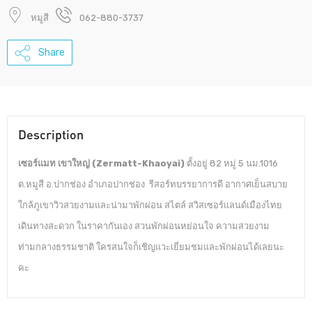
หมูสี
062-880-3737
Share
Description
เซอร์แมท เขาใหญ่ (Zermatt-Khaoyai)
ตั้งอยู่ 82 หมู่ 5 นม.1016
ต.หมูสี อ.ปากช่อง อำเภอปากช่อง รีสอร์ทบรรยาการดี อากาศเย็นสบาย
ใกล้ภูเขาวิวสวยงามและน่ามาพักผ่อน สไตล์ สวิสเซอร์แลนด์เมืองไทย
เดินทางสะดวก ในราคากันเอง สวนพักผ่อนหย่อนใจ ความสวยงาม
ท่ามกลางธรรมชาติ ใครสนใจก็เชิญแวะเยี่ยมชมและพักผ่อนได้เลยนะ
คะ