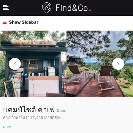
Show Sidebar
แคมป์ไซต์ คาเฟ่
Open
คาเฟ่วิวพาโนรามาบรรยากาศดีสุดๆ
คาเฟ่