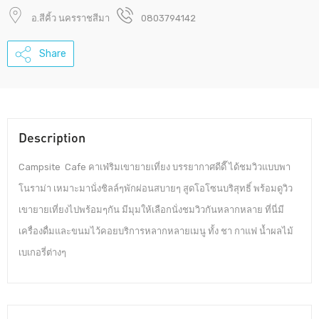
อ.สีคิ้ว นครราชสีมา
0803794142
Share
Description
Campsite Cafe คาเฟ่ริมเขายายเที่ยง บรรยากาศดีดี๊ ได้ชมวิวแบบพา
โนราม่า เหมาะมานั่งชิลล์ๆพักผ่อนสบายๆ สูดโอโซนบริสุทธิ์ พร้อมดูวิว
เขายายเที่ยงไปพร้อมๆกัน มีมุมให้เลือกนั่งชมวิวกันหลากหลาย ที่นี่มี
เครื่องดื่มและขนมไว้คอยบริการหลากหลายเมนู ทั้ง ชา กาแฟ น้ำผลไม้
เบเกอรี่ต่างๆ