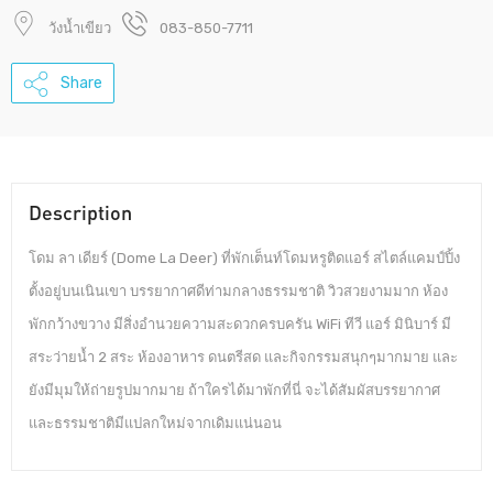
วังน้ำเขียว
083-850-7711
Share
Description
โดม ลา เดียร์ (Dome La Deer) ที่พักเต็นท์โดมหรูติดแอร์ สไตล์แคมป์ปิ้ง
ตั้งอยู่บนเนินเขา บรรยากาศดีท่ามกลางธรรมชาติ วิวสวยงามมาก ห้อง
พักกว้างขวาง มีสิ่งอำนวยความสะดวกครบครัน WiFi ทีวี แอร์ มินิบาร์ มี
สระว่ายน้ำ 2 สระ ห้องอาหาร ดนตรีสด และกิจกรรมสนุกๆมากมาย และ
ยังมีมุมให้ถ่ายรูปมากมาย ถ้าใครได้มาพักที่นี่ จะได้สัมผัสบรรยากาศ
และธรรมชาติมีแปลกใหม่จากเดิมแน่นอน