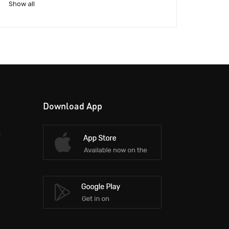
Show all
Download App
d