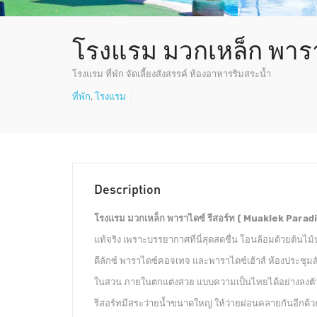
โรงแรม มวกเหล็ก พารา
โรงแรม ที่พัก จัดเลี้ยงสังสรรค์ ห้องอาหารริมสระน้ำ
ที่พัก
,
โรงแรม
Description
โรงแรม มวกเหล็ก พาราไดซ์ รีสอร์ท ( Muaklek Parad
แท้จริง เพราะบรรยากาศที่นี่สุดสดชื่น โอนล้อมด้วยต้นไม้น้
ดีลักซ์ พาราไดซ์คอจเทจ และพาราไดซ์เฮ้าส์ ห้องประชุมสั
ในสวน ภายในตกแต่งสวย แบบความเป็นไทยได้อย่างลงตั
รีสอร์ทมีสระว่ายน้ำขนาดใหญ่ ให้ว่ายผ่อนคลายกันอีก