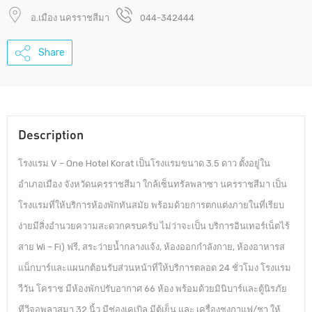
อ.เมือง นครราชสีมา
044-342444
Share
Description
โรงแรม V – One Hotel Korat เป็นโรงแรมขนาด 3.5 ดาว ตั้งอยู่ใน
อำเภอเมือง จังหวัดนครราชสีมา ใกล้เซ็นทรัลพลาซา นครราชสีมา เป็น
โรงแรมที่ให้บริการห้องพักทันสมัย พร้อมด้วยการตกแต่งภายในที่เรียบ
ง่ายมีสิ่งอำนวยความสะดวกครบครับ ไม่ว่าจะเป็น บริการอินเทอร์เน็ตไร้
สาย Wi – Fi) ฟรี, สระว่ายน้ำกลางแจ้ง, ห้องออกกำลังกาย, ห้องอาหารส
แน็กบาร์และแผนกต้อนรับส่วนหน้าที่ให้บริการตลอด 24 ชั่วโมง โรงแรม
วีวัน โคราช มีห้องพักปรับอากาศ 66 ห้อง พร้อมด้วยมินิบาร์และตู้นิรภัย
ทีวีจอพลาสมา 32 นิ้ว มีช่องเคเบิล มีตู้เย็น และ เครื่องชงกาแฟ/ชา ให้