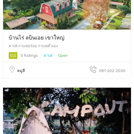
บ้านไร่ ลบินเอย เขาใหญ่
คาเฟ่ กาแฟอร่อย กาแฟคั่วเอง
0.0
0 Ratings
คาเฟ่
Open
หมูสี
081-202-2030