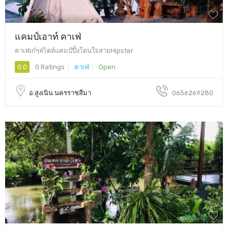
แคมป์เอาท์ คาเฟ่
คาเฟ่เก๋ๆสไตล์แคมป์ปิ้งโดนใจสายHipster
0.0
0 Ratings
คาเฟ่
Open
อ.สูงเนิน นครราชสีมา
0656269280