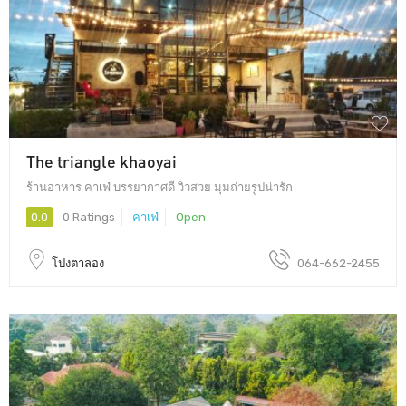
The triangle khaoyai
ร้านอาหาร คาเฟ่ บรรยากาศดี วิวสวย มุมถ่ายรูปน่ารัก
0.0
0 Ratings
คาเฟ่
Open
โป่งตาลอง
064-662-2455