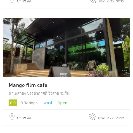
ปากช่อง
081-682-1812
Mango film cafe
คาเฟ่สวยๆ บรรยากาศดี วิวสวย ร่มรื่น
0.0
0 Ratings
คาเฟ่
Open
ปากช่อง
086-377-9318