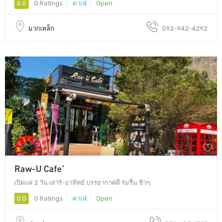
0.0
0 Ratings
คาเฟ่
Open
มวกเหล็ก
092-942-4292
Raw-U Cafe’
เปิดแค่ 2 วัน เสาร์-อาทิตย์ บรรยากาศดี ร่มรื่น ชิวๆ
0.0
0 Ratings
คาเฟ่
Open