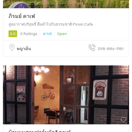
ภิรมย์ คาเฟ่
สูดอากาศบริสุทธิ์ ดื่มด่ำไปกับธรรมชาติ Pirom Cafe
0.0
0 Ratings
คาเฟ่
Open
พญาเย็น
098-886-1181
บ้านมุมสวนฟาร์มผัก&คาเฟ่