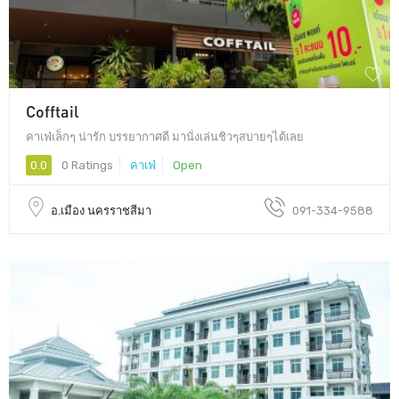
Cofftail
คาเฟ่เล็กๆ น่ารัก บรรยากาศดี มานั่งเล่นชิวๆสบายๆได้เลย
0.0
0 Ratings
คาเฟ่
Open
อ.เมือง นครราชสีมา
091-334-9588