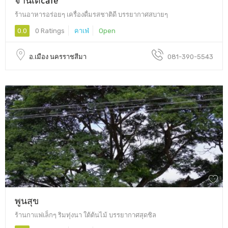
ร้านอาหารอร่อยๆ เครื่องดื่มรสชาติดี บรรยากาศสบายๆ
0.0
0 Ratings
คาเฟ่
Open
อ.เมือง นครราชสีมา
081-390-5543
พูนสุข
ร้านกาแฟเล็กๆ ริมทุ่งนา ใต้ต้นไม้ บรรยากาศสุดชิล