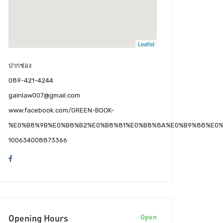
Leaflet
ปากช่อง
089-421-4244
gainlaw007@gmail.com
www.facebook.com/GREEN-BOOK-
%E0%B8%9B%E0%B8%B2%E0%B8%81%E0%B8%8A%E0%B9%88%E0%
100634008873366
Opening Hours
Open