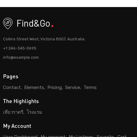
Collins Street West, Victoria 8007, Australia.
+1 246-345-0695
info@example.com
Pages
Contact
Elements
Pricing
Service
Terms
The Highlights
เที่ยวราตรี
โรงแรม
My Account
User Dashboard
My account
My Listings
Favorite
Cart