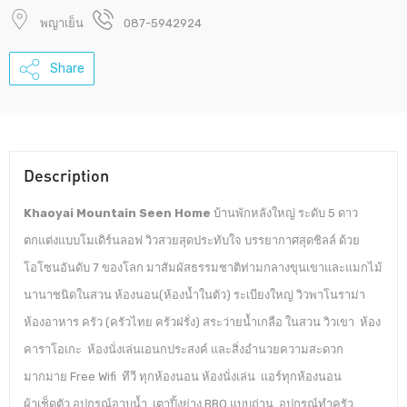
พญาเย็น
087-5942924
Share
Description
Khaoyai Mountain Seen Home
บ้านพักหลังใหญ่ ระดับ 5 ดาว
ตกแต่งแบบโมเดิร์นลอฟ วิวสวยสุดประทับใจ บรรยากาศสุดชิลล์ ด้วย
โอโซนอันดับ 7 ของโลก มาสัมผัสธรรมชาติท่ามกลางขุนเขาและแมกไม้
นานาชนิดในสวน ห้องนอน(ห้องน้ำในตัว) ระเบียงใหญ่ วิวพาโนราม่า
ห้องอาหาร ครัว (ครัวไทย ครัวฝรั่ง) สระว่ายน้ำเกลือ ในสวน วิวเขา ห้อง
คาราโอเกะ ห้องนั่งเล่นเอนกประสงค์ และสิ่งอำนวยความสะดวก
มากมาย Free Wifi ทีวี ทุกห้องนอน ห้องนั่งเล่น แอร์ทุกห้องนอน
ผ้าเช็ดตัว อุปกรณ์อาบน้ำ เตาปิ้งย่าง BBQ แบบถ่าน อุปกรณ์ทำครัว