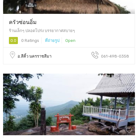
ครัวซ่อนอิ่ม
ร้านเล็กๆ ปลอดโปร่ง บรรยากาศสบายๆ
0.0
0 Ratings
ที่ถ่ายรูป
Open
อ.สีคิ้ว นครราชสีมา
061-498-0358