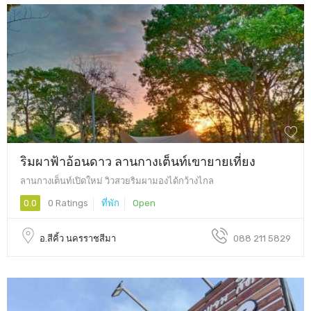
ริมผาฟ้าอ้อนดาว ลานกางเต็นท์เขายายเที่ยง
ลานกางเต็นท์เปิดใหม่ วิวสวยริมผามองได้กว้างไกล
0.0
0 Ratings
ที่พัก
Open
อ.สีคิ้ว นครราชสีมา
088 211 5829