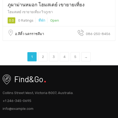
ภูผาม่านหมอก โฮมสเตย์ เขายายเที่ยง
โฮมสเตย์ เขายายเที่ยง วิวภูเขา
0.0
0 Ratings
ที่พัก
Open
อ.สีคิ้ว นครราชสีมา
086-250-8456
1
2
3
4
5
→
Collins Street West, Victoria 8007, Australia.
+1 246-345-0695
info@example.com