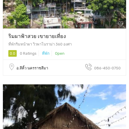
ริมผาฟ้าสวย เขายายเที่ยง
ที่พักริมหน้าผา วิวพาโนราม่า 360 องศา
0.0
0 Ratings
ที่พัก
Open
อ.สีคิ้ว นครราชสีมา
086-450-0750