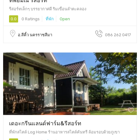
รีสอร์ทเล็กๆ บรรยากาศดี ริมเขื่อนลำตะคลอง
0.0
0 Ratings
ที่พัก
Open
อ.สีคิ้ว นครราชสีมา
086 262 0417
เดอะกรีนแลนด์ฟาร์ม&รีสอร์ท
ที่พักสไตล์ Log Home ร้านอาหารสไตล์คันทรี ล้อมรอบด้วยภูเขา