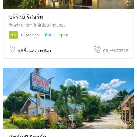
บริรักษ์ รีสอร์ท
รีสอร์ทน่ารักๆ ใกล้เขื่อนลำตะคอง
0.0
0 Ratings
ที่พัก
Open
อ.สีคิ้ว นครราชสีมา
081-9673799
ทิพย์มณี รีสอร์ท