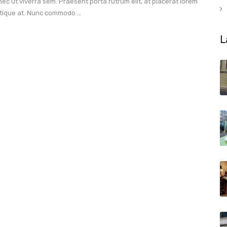
ec ut viverra sem. Praesent porta rutrum elit, at placerat lorem
stique at. Nunc commodo ...
L