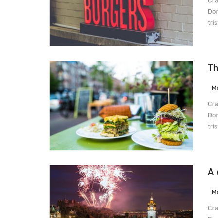
Cra
Don
tri
Th
M
Cra
Don
tri
A 
M
Cra