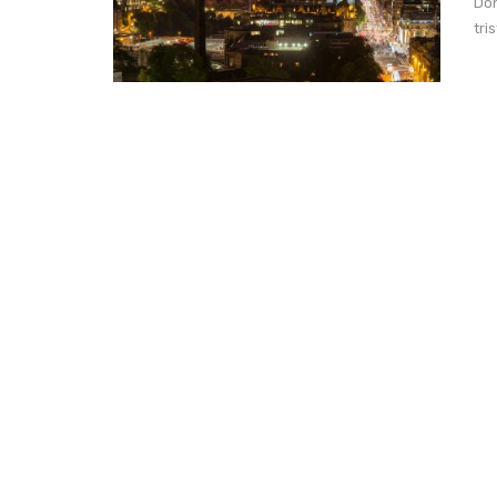
Don
tri